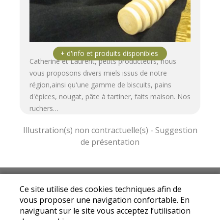
Catherine et Laurent, petits producteurs, nous
vous proposons divers miels issus de notre
région,ainsi qu'une gamme de biscuits, pains
d'épices, nougat, pâte à tartiner, faits maison. Nos
ruchers…
Mentions légales
|
Conditions Générales de
Ce site utilise des cookies techniques afin de
Ventes
|
Protection des données personnelles
vous proposer une navigation confortable. En
© Copyright 2025 - Drive fermier Avallon - Tous
naviguant sur le site vous acceptez l’utilisation
droits réservés