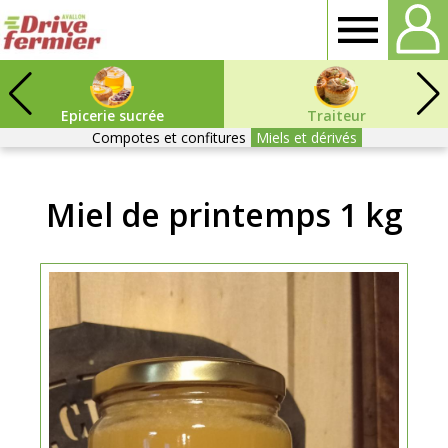
Drive
Fermier
Epicerie sucrée
Traiteur
Compotes et confitures
Miels et dérivés
Avallon
Miel de printemps 1 kg