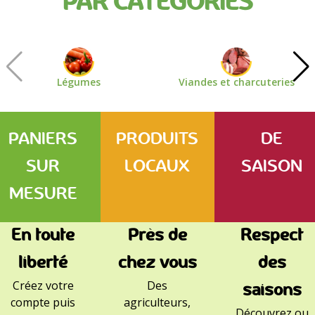
PAR CATÉGORIES
Légumes
Viandes et charcuteries
PANIERS
PRODUITS
DE
SUR
LOCAUX
SAISON
MESURE
En toute
Près de
Respect
liberté
chez vous
des
Créez votre
Des
saisons
compte puis
agriculteurs,
Découvrez ou