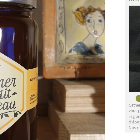
Cather
vous p
région
d'épic
Nos r