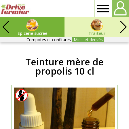
Drive
Fermier
Epicerie sucrée
Traiteur
Compotes et confitures
Miels et dérivés
Avallon
Teinture mère de
propolis 10 cl