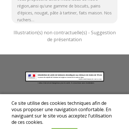
région,ainsi qu'une gamme de biscuits, pains
d'épices, nougat, pâte à tartiner, faits maison. Nos
ruchers…
Mentions légales
|
Conditions Générales de
Ce site utilise des cookies techniques afin de
Ventes
|
Protection des données personnelles
vous proposer une navigation confortable. En
© Copyright 2025 - Drive fermier Avallon - Tous
naviguant sur le site vous acceptez l’utilisation
droits réservés
de ces cookies.
Conception :
Dynapse
- Partenaire numérique