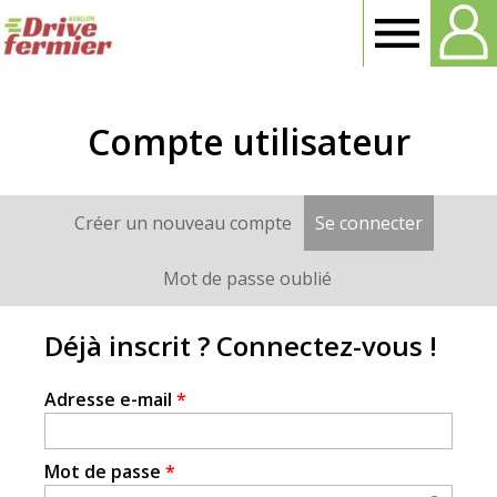
Drive
Fermier
Compte utilisateur
Avallon
Créer un nouveau compte
Se connecter
(onglet a
Onglets
principaux
Mot de passe oublié
Déjà inscrit ? Connectez-vous !
Adresse e-mail
*
Mot de passe
*