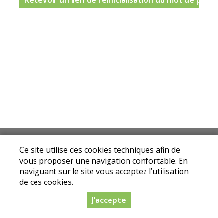
Mentions légales
|
Conditions Générales de
Ce site utilise des cookies techniques afin de
Ventes
|
Protection des données personnelles
vous proposer une navigation confortable. En
© Copyright 2025 - Drive fermier Avallon - Tous
naviguant sur le site vous acceptez l’utilisation
droits réservés
de ces cookies.
Conception :
Dynapse
- Partenaire numérique
J’accepte
des circuits courts.